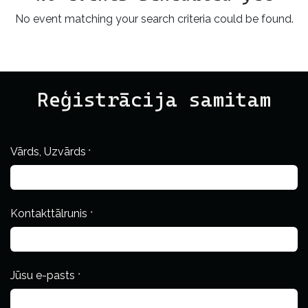
No event matching your search criteria could be found.
Reģistrācija samitam
Vārds, Uzvārds
*
Kontakttālrunis
*
Jūsu e-pasts
*