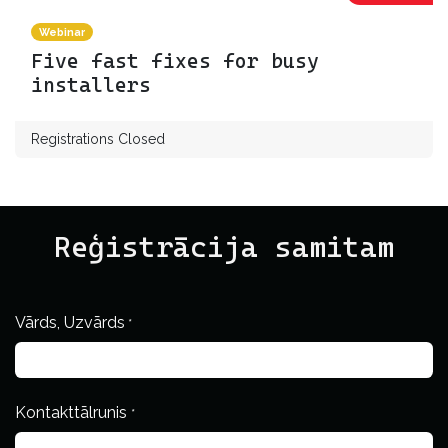
Webinar
Five fast fixes for busy
installers
Registrations Closed
Reģistrācija samitam
Vārds, Uzvārds
*
Kontakttālrunis
*