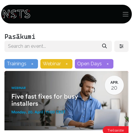
Pasākumi
Trainings
×
Webinar
×
Open Days
×
APR.
20
Tiešsaiste